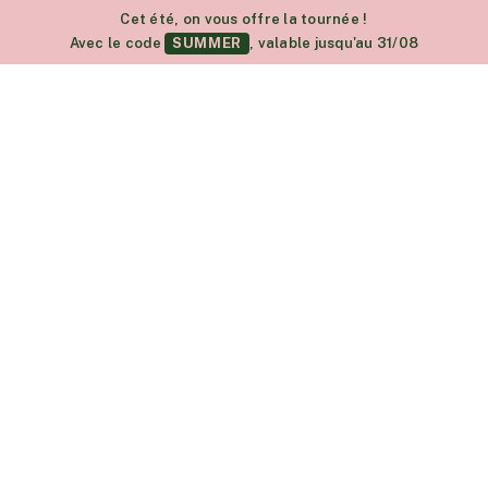
Cet été, on vous offre la tournée !
Avec le code
SUMMER
, valable jusqu'au 31/08
RÉSERVER